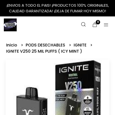
¡ENVIOS A TODO EL PAIS! ¡PRODUCTOS 100% ORIGINALES,
CALIDAD GARANTIZADA! ¡DEJA DE FUMAR HOY MISMO!
0
Inicio
PODS DESECHABLES
IGNITE
IGNITE V250 25 MIL PUFFS ( ICY MINT )