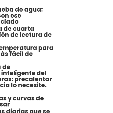
rueba de agua:
on ese
eciado
a de cuarta
ión de lectura de
temperatura para
ás fácil de
a de
inteligente del
ras: precalentar
cia lo necesite.
as y curvas de
usar
 diarias que se