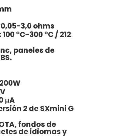
3mm
: 0,05-3,0 ohms
100 °C-300 °C / 212
inc, paneles de
ABS.
-200W
6V
0 μA
ersión 2 de SXmini G
 OTA, fondos de
etes de idiomas y