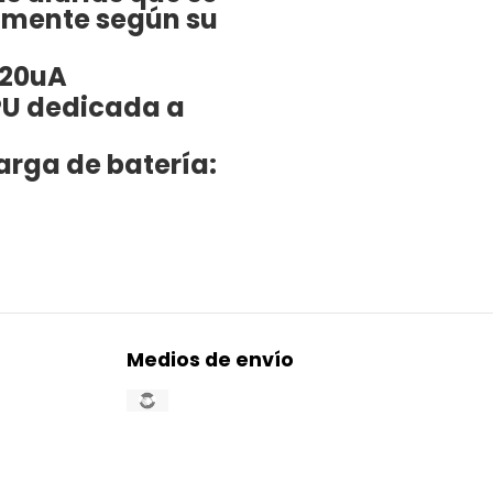
amente según su
<20uA
PU dedicada a
arga de batería:
Medios de envío