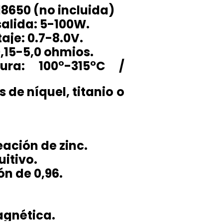
18650 (no incluida)
alida: 5-100W.
aje: 0.7-8.0V.
0,15-5,0 ohmios.
ra: 100°-315°C /
 de níquel, titanio o
eación de zinc.
uitivo.
ón de 0,96.
agnética.