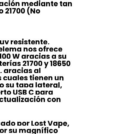
ación mediante tan
o 21700 (No
uy resistente,
helema nos ofrece
100 W gracias a su
erías 21700 y 18650
, gracias al
s cuales tienen un
o su tapa lateral,
rto USB C para
ctualización con
cado por Lost Vape,
or su magnífico