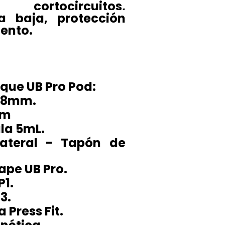
 cortocircuitos,
a baja, protección
ento.
nque UB Pro Pod:
 28mm.
mm
la 5mL.
lateral - Tapón de
ape UB Pro.
P1.
3.
 Press Fit.