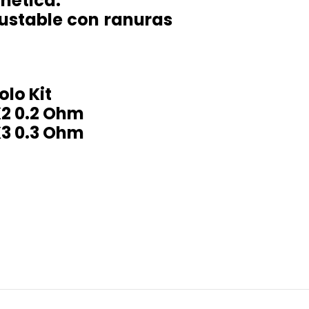
nética.
ajustable con ranuras
lo Kit
X2 0.2 Ohm
X3 0.3 Ohm