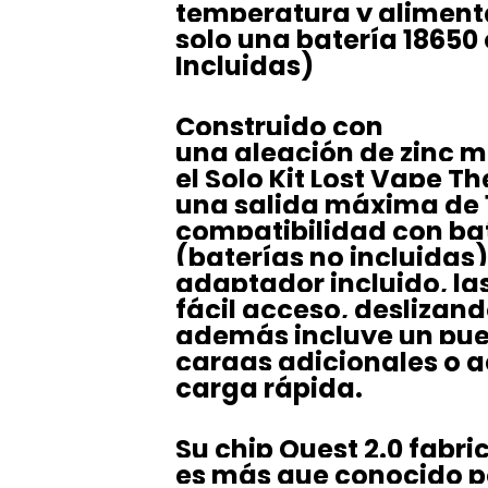
temperatura y aliment
solo una batería 18650 
Incluidas)
Construido con
una aleación de zinc m
el Solo Kit Lost Vape T
una salida máxima de 
compatibilidad con bat
(baterías no incluidas)
adaptador incluido, la
fácil acceso, deslizand
además incluye un pue
cargas adicionales o a
carga rápida.
Su chip Quest 2.0 fabri
es más que conocido p