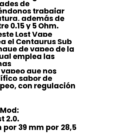
dades de
iéndonos trabajar
atura, además de
re 0.15 y 5 Ohm.
este Lost Vape
ea el Centaurus Sub
que de vapeo de la
ual emplea las
nas
e vapeo que nos
fico sabor de
apeo, con regulación
 Mod:
t 2.0.
 por 39 mm por 28,5