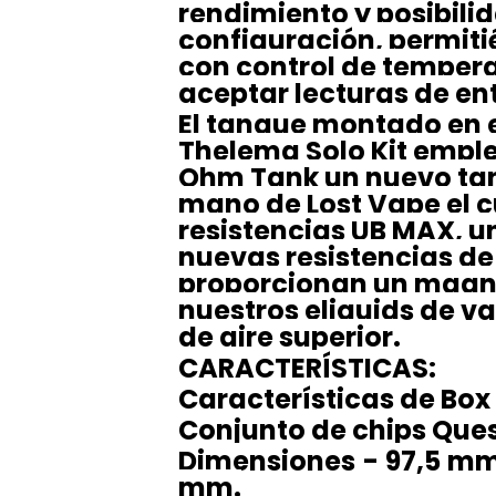
rendimiento y posibili
configuración, permit
con control de temper
aceptar lecturas de ent
El tanque montado en 
Thelema Solo Kit empl
Ohm Tank un nuevo tan
mano de Lost Vape el c
resistencias UB MAX, u
nuevas resistencias d
proporcionan un magní
nuestros eliquids de v
de aire superior.
CARACTERÍSTICAS:
Características de Box
Conjunto de chips Ques
Dimensiones - 97,5 mm
mm.