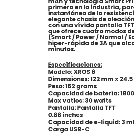
mAh y tecnología Smart Pri
primera en la industria, pa
instantánea de la resistenc
elegante chasis de aleació
con una vívida pantalla TFT
que ofrece cuatro modos de
(Smart / Power / Normal / E
hiper-rápida de 3A que alca
minutos.
Especificaciones:
Modelo: XROS 6
Dimensiones: 122 mm x 24.
Peso: 162 grams
Capacidad de batería: 180
Max vatios: 30 watts
Pantalla: Pantalla TFT
0.88 inches
Capacidad de e-liquid: 3 m
Carga USB-C