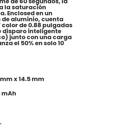
me de 60 segundos, la
ra la saturación
ia. Enclosed en un
n de aluminio, cuenta
 color de 0.88 pulgadas
 disparo inteligente
co) junto con una carga
nza el 50% en solo 10
5 mm x 14.5 mm
0 mAh
L