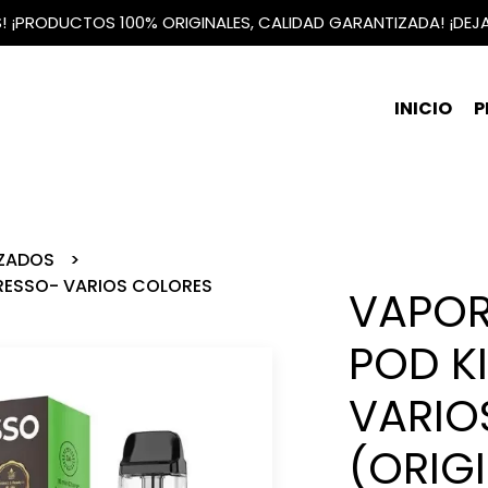
IS! ¡PRODUCTOS 100% ORIGINALES, CALIDAD GARANTIZADA! ¡DEJ
INICIO
P
NZADOS
RESSO- VARIOS COLORES
VAPOR
POD K
VARIO
(ORIG