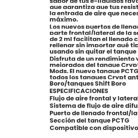
sabor de tus e-líquidos fav
que garantiza que tus resi
la entrada de aire que nece
máximo.
Los nuevos puertos de llen
parte frontal/lateral de la
de 2 ml facilitan el llenado 
rellenar sin importar qué ti
usando sin quitar el tanque 
Disfruta de un rendimiento 
mejorados del tanque Crypt
Mods. El nuevo tanque PCT
todos los tanques Crypt ant
Boro/tanques Shift Boro
ESPECIFICACIONES
Flujo de aire frontal y late
Sistema de flujo de aire dif
Puerto de llenado frontal/la
Sección del tanque PCTG
Compatible con dispositivo