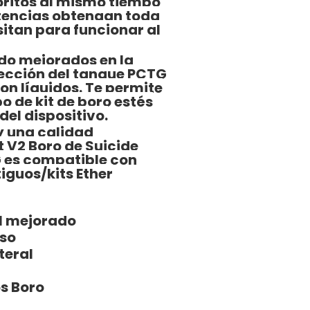
oritos al mismo tiempo
stencias obtengan toda
sitan para funcionar al
ado mejorados en la
 sección del tanque PCTG
con líquidos. Te permite
po de kit de boro estés
del dispositivo.
y una calidad
 V2 Boro de Suicide
G es compatible con
iguos/kits Ether
ral mejorado
uso
teral
s Boro