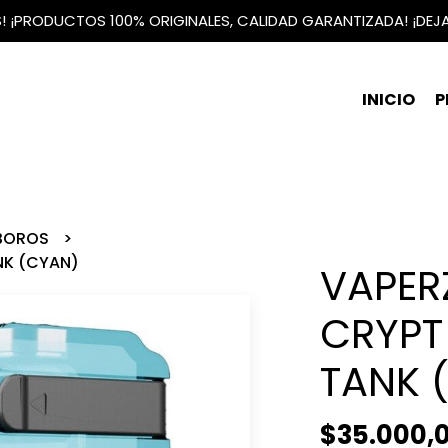
IS! ¡PRODUCTOS 100% ORIGINALES, CALIDAD GARANTIZADA! ¡DEJ
INICIO
P
 BOROS
NK (CYAN)
VAPER
CRYPT
TANK 
$35.000,