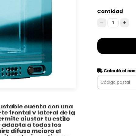
Cantidad
1
Calculá el cos
ajustable cuenta con una
te frontal y lateral de la
ermite ajustar tu estilo
se adapta a todos los
 aire difuso mejora el