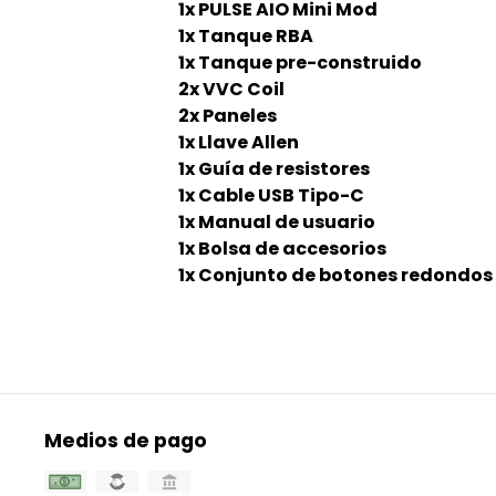
1x PULSE AIO Mini Mod
1x Tanque RBA
1x Tanque pre-construido
2x VVC Coil
2x Paneles
1x Llave Allen
1x Guía de resistores
1x Cable USB Tipo-C
1x Manual de usuario
1x Bolsa de accesorios
1x Conjunto de botones redondos
Medios de pago