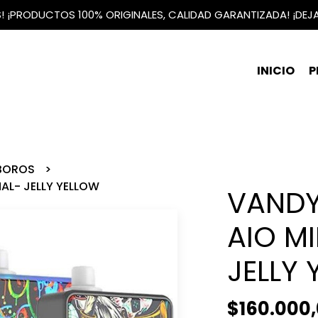
IS! ¡PRODUCTOS 100% ORIGINALES, CALIDAD GARANTIZADA! ¡DEJ
INICIO
P
 BOROS
NAL- JELLY YELLOW
VANDY
AIO MI
JELLY
$160.000