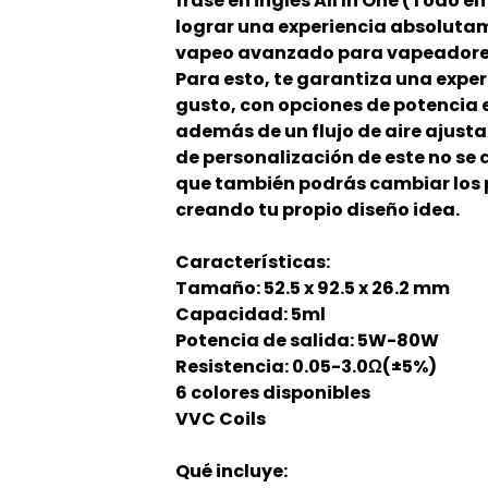
frase en inglés All In One (Todo en
lograr una experiencia absoluta
vapeo avanzado para vapeadore
Para esto, te garantiza una expe
gusto, con opciones de potencia 
además de un flujo de aire ajusta
de personalización de este no se
que también podrás cambiar los p
creando tu propio diseño idea.
Características:
Tamaño: 52.5 x 92.5 x 26.2 mm
Capacidad: 5ml
Potencia de salida: 5W-80W
Resistencia: 0.05-3.0Ω(±5%)
6 colores disponibles
VVC Coils
Qué incluye: