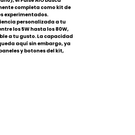
 uno), el Pulse AIO busca
mente completa como kit de
s experimentados.
riencia personalizada a tu
entre los 5W hasta los 80W,
ble a tu gusto. La capacidad
 queda aquí sin embargo, ya
aneles y botones del kit,